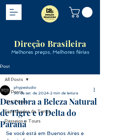
Direção Brasileira
Melhores preços, Melhores férias
Post
All Posts
phypestudio
All Posts
30 de set. de 2024
2 min de leitura
Descubra a Beleza Natural
City Tours
de Tigre e o Delta do
Espetáculos de Tango
Paraná
Passeios e Tours
Se você está em Buenos Aires e 