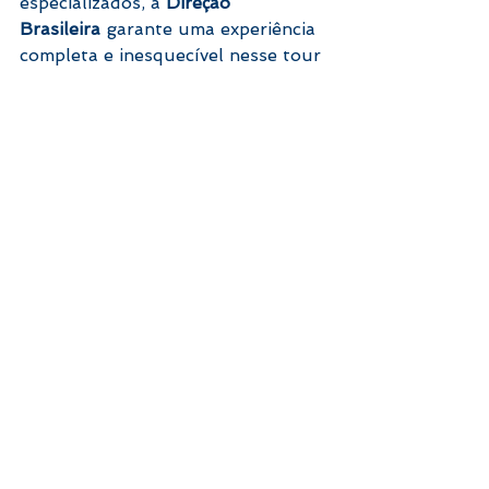
especializados, a 
Direção 
Brasileira
 garante uma experiência 
completa e inesquecível nesse tour 
imperdível por Tigre e o Delta do 
Paraná.
#Tigre
#DeltaDoParaná
#PasseioDeBarco
#TurismoNaArgentina
#PuertoDeFrutos
#Natureza
Passeios e Tours
Comentários
Escreva um comentário