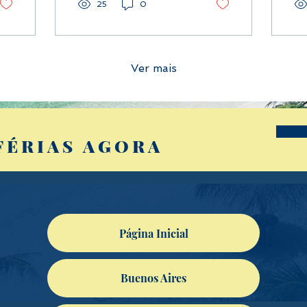
história e elegância, e
te
25
0
Ver mais
FÉRIAS AGORA
Página Inicial
Buenos Aires