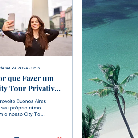
de set. de 2024
∙
1
min
or que Fazer um
ity Tour Privativo
 a Melhor Opção
roveite Buenos Aires
m Buenos Aires?
 seu próprio ritmo
m o nosso City Tour
ivativo. Personalize o
nerário, explore seus
ntos de interesse e