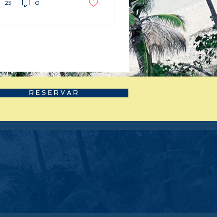
25
0
R E S E R V A R