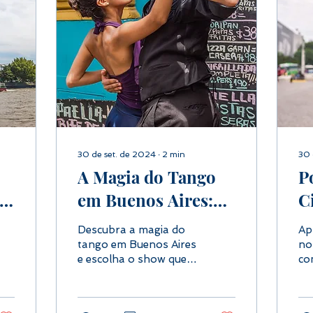
30 de set. de 2024
∙
2
min
30 
A Magia do Tango
P
 o
em Buenos Aires:
C
Como Escolher o
é
Descubra a magia do
Ap
Show Ideal
e
tango em Buenos Aires
no
e escolha o show que
co
melhor se adapta ao
Pr
seu estilo. Tango
iti
Porteño oferece
po