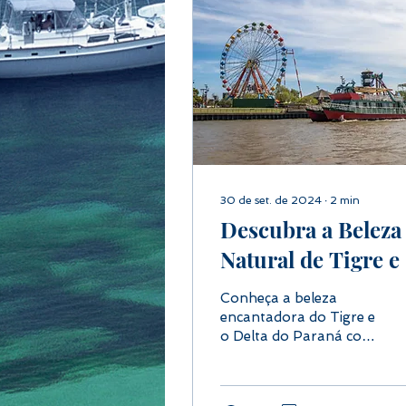
30 de set. de 2024
∙
2
min
Descubra a Beleza
Natural de Tigre e
Delta do Paraná
Conheça a beleza
encantadora do Tigre e
o Delta do Paraná com
nosso tour exclusivo.