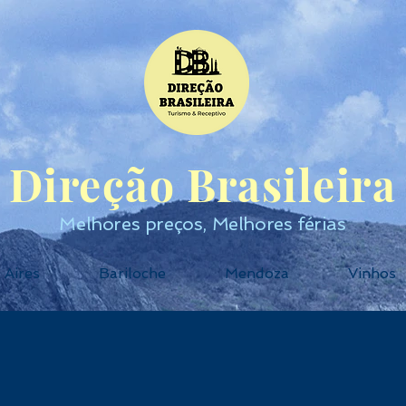
Direção Brasileira
Melhores preços, Melhores férias
 Aires
Bariloche
Mendoza
Vinhos