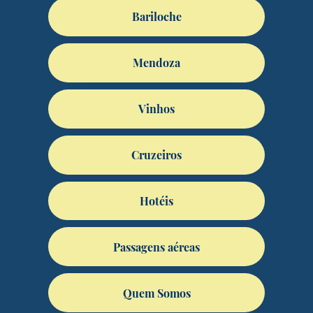
Bariloche
Mendoza
Vinhos
Cruzeiros
Hotéis
Passagens aéreas
Quem Somos