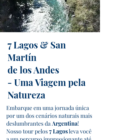
7 Lagos & San
Martín
de los Andes
- Uma Viagem pela
Natureza
Embarque em uma jornada única
por um dos cenários naturais mais
deslumbrantes da
Argentina
!
Nosso tour pelos
7 Lagos
leva você
a um percurso impressionante até