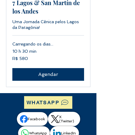
7 Lagos & San Martín de
los Andes
Uma Jornada Cênica pelos Lagos
da Patagônia!
Carregando os dias...
10 h 30 min
580
R$ 580
Reais
brasileiros
Agendar
WHATSAPP
X
Facebook
(Twitter)
WhatsApp
LinkedIn