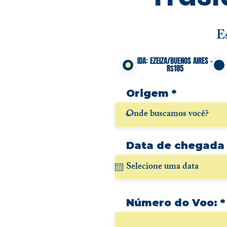
E
IDA: EZEIZA/BUENOS AIRES -
R$185
Origem
Data de chegada
Número do Voo: