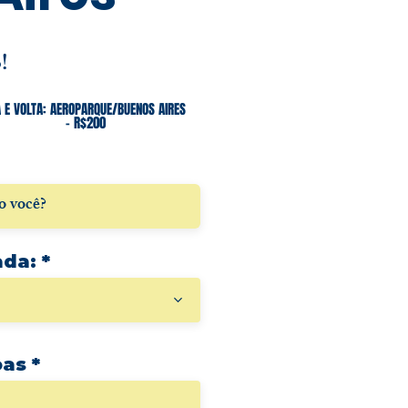
!
*
A E VOLTA: AEROPARQUE/BUENOS AIRES
- R$200
ada:
oas