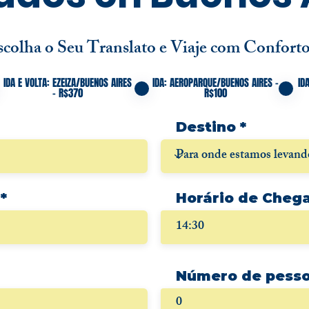
scolha o Seu Translato e Viaje com Conforto
IDA E VOLTA: EZEIZA/BUENOS AIRES
IDA: AEROPARQUE/BUENOS AIRES -
ID
- R$370
R$100
Destino
r
*
Horário de Cheg
e
14:30
q
u
i
r
Número de pess
e
d