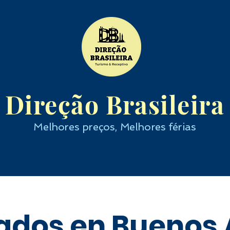
Direção Brasileira
Melhores preços, Melhores férias
 Aires
Bariloche
Mendoza
Vinhos
ados en Buenos 