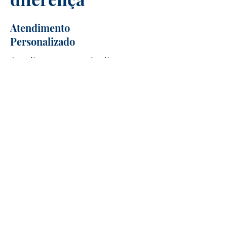
Atendimento
Personalizado
Acreditamos que cada cliente tem
suas próprias necessidades e
preferências. Por isso, nosso
atendimento é sempre
personalizado, ajustando cada
detalhe da viagem de acordo com
seus desejos, para garantir que a
experiência seja única e
inesquecível.
Segurança e Tranquilidade
Viajar com a Direção Brasileira