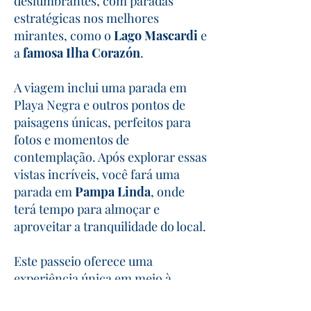
deslumbrantes, com paradas
estratégicas nos melhores
mirantes, como o
Lago Mascardi
e
a
famosa Ilha Corazón
.
A viagem inclui uma parada em
Playa Negra e outros pontos de
paisagens únicas, perfeitos para
fotos e momentos de
contemplação. Após explorar essas
vistas incríveis, você fará uma
parada em
Pampa Linda
, onde
terá tempo para almoçar e
aproveitar a tranquilidade do local.
Este passeio oferece uma
experiência única em meio à
natureza exuberante, com a