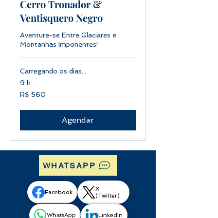
Cerro Tronador &
Ventisquero Negro
Aventure-se Entre Glaciares e
Montanhas Imponentes!
Carregando os dias...
9 h
560
R$ 560
Reais
brasileiros
Agendar
WHATSAPP
X
Facebook
(Twitter)
WhatsApp
LinkedIn