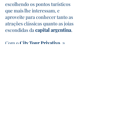
escolhendo os pontos turísticos
que mais lhe interessam, e
aproveite para conhecer tanto as
atrações clássicas quanto as joias
escondidas da
capital argentina
.
Com o
City Tour Privativo
, a
cidade está ao seu alcance, no seu
tempo e do seu jeito, garantindo
uma experiência personalizada e
inesquecível.
Flexibilidade Total no Roteiro
Escolha os pontos turísticos que
mais lhe interessam e explore
Buenos Aires no seu próprio ritmo,
sem pressa e com total conforto.