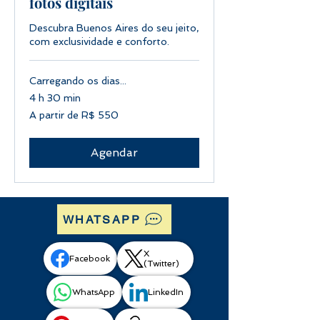
fotos digitais
Descubra Buenos Aires do seu jeito,
com exclusividade e conforto.
Carregando os dias...
4 h 30 min
A
A partir de R$ 550
partir
de
550
Reais
brasileiros
Agendar
WHATSAPP
X
Facebook
(Twitter)
WhatsApp
LinkedIn