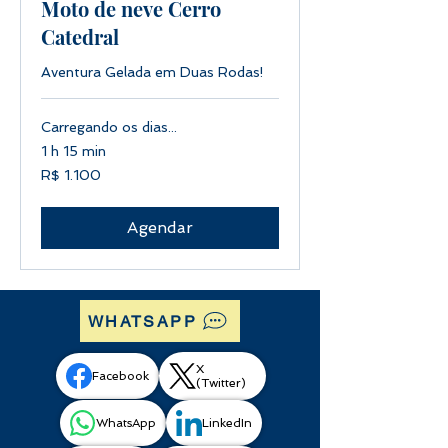
Moto de neve Cerro
Catedral
Aventura Gelada em Duas Rodas!
Carregando os dias...
1 h 15 min
1.100
R$ 1.100
Reais
brasileiros
Agendar
WHATSAPP
X
Facebook
(Twitter)
WhatsApp
LinkedIn