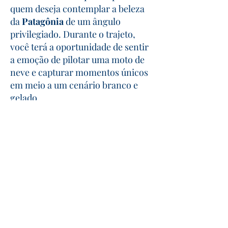
quem deseja contemplar a beleza
da
Patagônia
de um ângulo
privilegiado. Durante o trajeto,
você terá a oportunidade de sentir
a emoção de pilotar uma moto de
neve e capturar momentos únicos
em meio a um cenário branco e
gelado.
Venha viver essa experiência
imperdível e descubra o
Cerro
Catedral
de um jeito totalmente
novo!
Aventura Gelada
- Emoção Sobre Rodas
Pilote uma moto de neve por