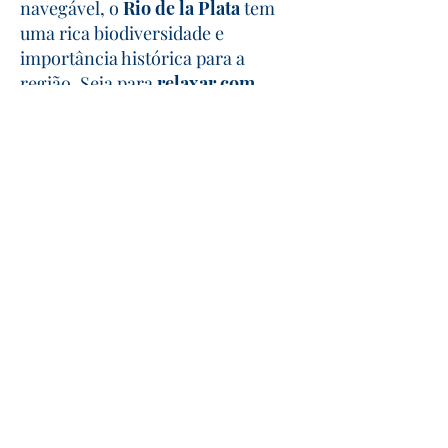
navegável, o
Rio de la Plata
tem
uma rica biodiversidade e
importância histórica para a
região. Seja para
relaxar com
amigos ou compartilhar um
momento especial com alguém
, o
Sunset no Rio de la Plata
oferece
uma experiência única e
imperdível.
Navegação ao Entardecer
Desfrute de 1 hora de navegação
pelo Rio de la Plata, com vistas
panorâmicas impressionantes.
Open Bar Incluso
Aproveite 2 horas de open bar com