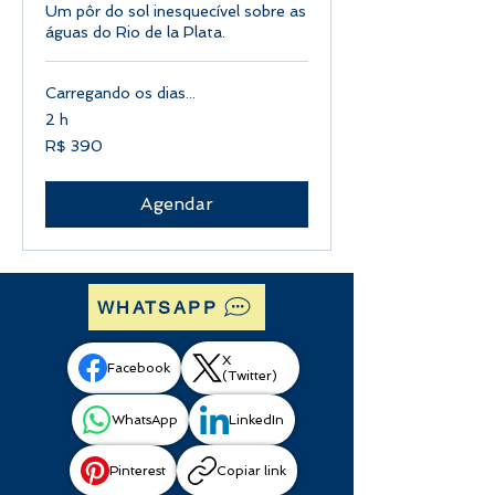
Um pôr do sol inesquecível sobre as
águas do Rio de la Plata.
Carregando os dias...
2 h
390
R$ 390
Reais
brasileiros
Agendar
WHATSAPP
X
Facebook
(Twitter)
WhatsApp
LinkedIn
Pinterest
Copiar link