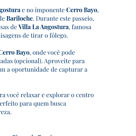
ngostura
e no imponente
Cerro Bayo
,
 de
Bariloche
. Durante este passeio,
osas de
Villa La Angostura
, famosa
sagens de tirar o fôlego.
Cerro Bayo
, onde você pode
adas (opcional). Aproveite para
com a oportunidade de capturar a
ra você relaxar e explorar o centro
perfeito para quem busca
reza.