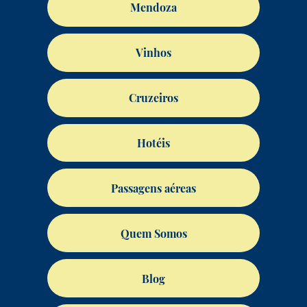
Mendoza
Vinhos
Cruzeiros
Hotéis
Passagens aéreas
Quem Somos
Blog