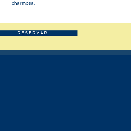
charmosa.
R E S E R V A R