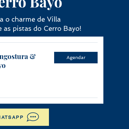
erro Bayo
a o charme de
Villa
e as
pistas do Cerro Bayo!
Angostura &
Agendar
yo
HATSAPP