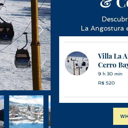
& C
Descubr
La Angostura 
Villa La 
Cerro Ba
9 h 30 min
520
R$ 520
Reais
brasileiros
W