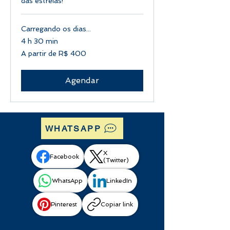
das estrelas!
Carregando os dias...
4 h 30 min
A
A partir de R$ 400
partir
de
400
Reais
brasileiros
Agendar
WHATSAPP
X
Facebook
(Twitter)
WhatsApp
LinkedIn
Pinterest
Copiar link