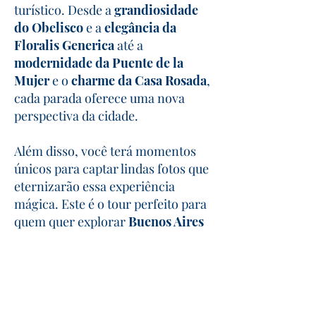
turístico. Desde a
grandiosidade
do
Obelisco
e a
elegância da
Floralis Generica
até a
modernidade da Puente de la
Mujer
e o
charme da Casa Rosada
,
cada parada oferece uma nova
perspectiva da cidade.
Além disso, você terá momentos
únicos para captar lindas fotos que
eternizarão essa experiência
mágica. Este é o tour perfeito para
quem quer explorar
Buenos Aires
sob um novo ângulo, com
tranquilidade e encantamento.
Beleza Noturna Realçada
pela Iluminação