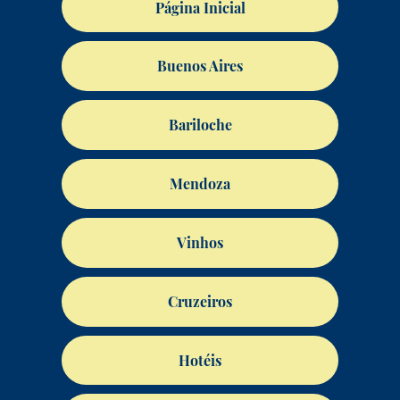
Página Inicial
Buenos Aires
Bariloche
Mendoza
Vinhos
Cruzeiros
Hotéis