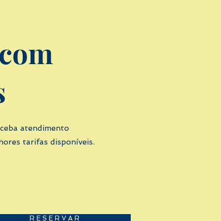
 com
s
eceba atendimento
res tarifas disponíveis.
R E S E R V A R