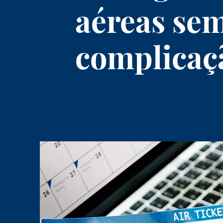
aéreas se
complicaç