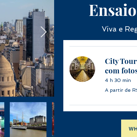
Ensaio
Viva e Re
City Tour
com fotos
4 h 30 min
A
A partir de 
partir
de
550
Reais
brasileiros
W