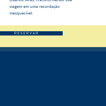
viagem em uma recordação
inesquecível.
R E S E R V A R