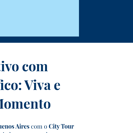
tivo com
co: Viva e
 Momento
uenos Aires
com o
City Tour