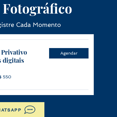
 Fotográfico
gistre Cada Momento
 Privativo
Agendar
 digitais
R$ 550
HATSAPP