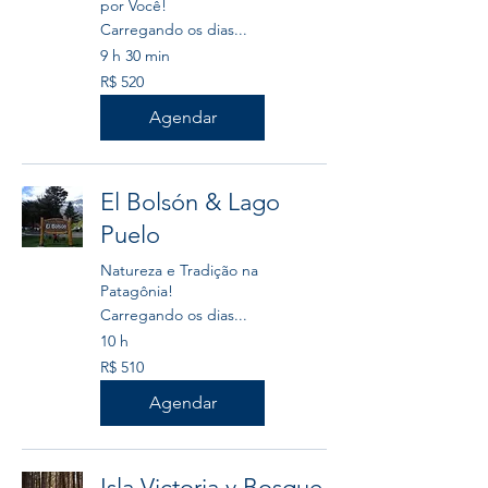
por Você!
Carregando os dias...
9 h 30 min
520
R$ 520
Reais
brasileiros
Agendar
El Bolsón & Lago
Puelo
Natureza e Tradição na
Patagônia!
Carregando os dias...
10 h
510
R$ 510
Reais
brasileiros
Agendar
Isla Victoria y Bosque