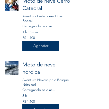
Moto de neve Cerro
Catedral
Aventura Gelada em Duas
Rodas!
Carregando os dias...
1 h 15 min
1.100
R$ 1.100
Reais
brasileiros
Agendar
Moto de neve
nórdica
Aventura Nevosa pelo Bosque
Nórdico!
Carregando os dias...
3 h
1.100
R$ 1.100
Reais
brasileiros