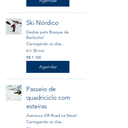
Agendar
Ski Nórdico
Deslize pelo Bosque de
Bariloche!
Carregando os dias...
6 h 30 min
1.100
R$ 1.100
Reais
brasileiros
Agendar
Passeio de
quadriciclo com
esteiras
Aventura Off-Road na Neve!
Carregando os dias...