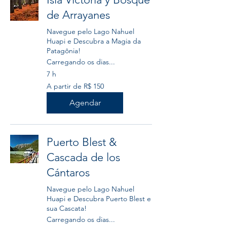
de Arrayanes
Navegue pelo Lago Nahuel
Huapi e Descubra a Magia da
Patagônia!
Carregando os dias...
7 h
A
A partir de R$ 150
partir
de
150
Agendar
Reais
brasileiros
Puerto Blest &
Cascada de los
Cántaros
Navegue pelo Lago Nahuel
Huapi e Descubra Puerto Blest e
sua Cascata!
Carregando os dias...