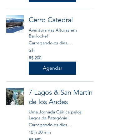
brasileiros
Cerro Catedral
Aventura nas Alturas em
Bariloche!
Carregando os dias...
5 h
200
R$ 200
Reais
brasileiros
Agendar
7 Lagos & San Martín
de los Andes
Uma Jornada Cênica pelos
Lagos da Patagônia!
Carregando os dias...
10 h 30 min
580
R$ 580