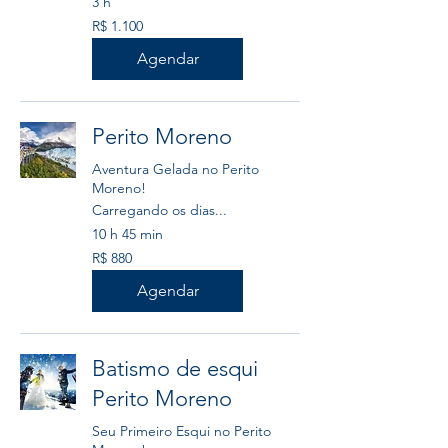
3 h
1.100
R$ 1.100
Reais
brasileiros
Agendar
Perito Moreno
Aventura Gelada no Perito
Moreno!
Carregando os dias...
10 h 45 min
880
R$ 880
Reais
brasileiros
Agendar
Batismo de esqui
Perito Moreno
Seu Primeiro Esqui no Perito