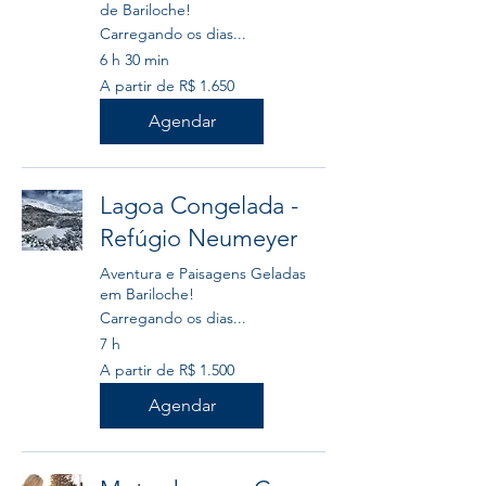
de Bariloche!
Carregando os dias...
6 h 30 min
A
A partir de R$ 1.650
partir
de
1.650
Agendar
Reais
brasileiros
Lagoa Congelada -
Refúgio Neumeyer
Aventura e Paisagens Geladas
em Bariloche!
Carregando os dias...
7 h
A
A partir de R$ 1.500
partir
de
1.500
Agendar
Reais
brasileiros