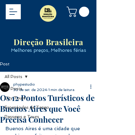
Direção Brasileira
Melhores preços, Melhores férias
Post
All Posts
phypestudio
All Posts
30 de set. de 2024
1 min de leitura
Os 12 Pontos Turísticos de
City Tours
Buenos Aires que Você
Espetáculos de Tango
Precisa Conhecer
Passeios e Tours
Buenos Aires é uma cidade que 