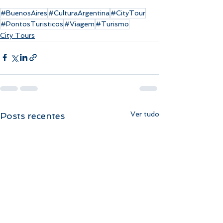
#BuenosAires
#CulturaArgentina
#CityTour
#PontosTuristicos
#Viagem
#Turismo
City Tours
Ver tudo
Posts recentes