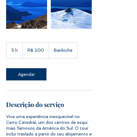
200
Reais
5 h
5
R$ 200
Bariloche
brasileiros
h
Agendar
Descrição do serviço
Viva uma experiência inesquecível no
Cerro Catedral, um dos centros de esqui
mais famosos da América do Sul. O tour
inclui traslado a partir do seu alojamento e