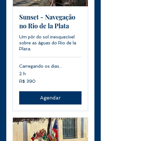
Sunset - Navegação
no Rio de la Plata
Um pôr do sol inesquecível
sobre as águas do Rio de la
Plata.
Carregando os dias...
2 h
390
R$ 390
Reais
brasileiros
Agendar