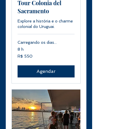
Tour Colonia del
Sacramento
Explore a história e o charme
colonial do Uruguai.
Carregando os dias...
8 h
550
R$ 550
Reais
brasileiros
Agendar