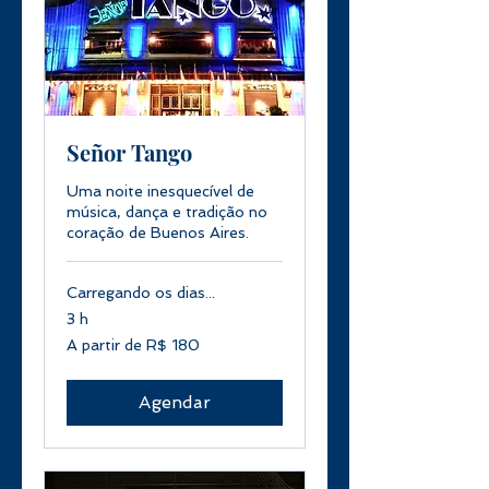
Señor Tango
Uma noite inesquecível de
música, dança e tradição no
coração de Buenos Aires.
Carregando os dias...
3 h
A
A partir de R$ 180
partir
de
180
Reais
brasileiros
Agendar