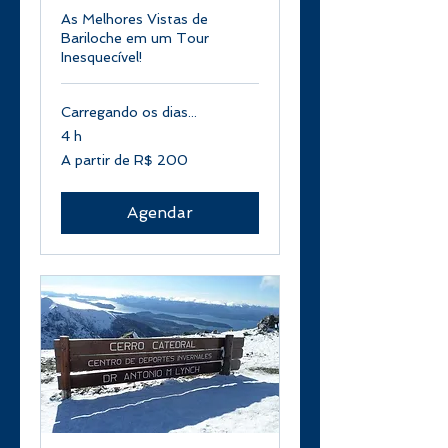
As Melhores Vistas de
Bariloche em um Tour
Inesquecível!
Carregando os dias...
4 h
A
A partir de R$ 200
partir
de
200
Reais
brasileiros
Agendar