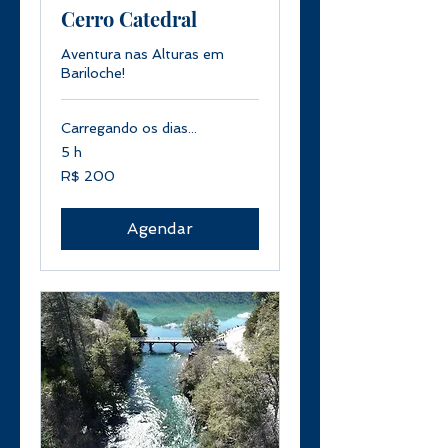
Cerro Catedral
Aventura nas Alturas em
Bariloche!
Carregando os dias...
5 h
200
R$ 200
Reais
brasileiros
Agendar