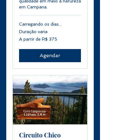
qualidade em meio à natureza
em Campana.
Carregando os dias...
Duração varia
A
A partir de R$ 375
partir
de
375
Reais
brasileiros
Agendar
Circuito Chico