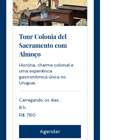
Tour Colonia del
Sacramento com
Almoço
História, charme colonial e
uma experiência
gastronômica única no
Uruguai.
Carregando os dias...
8 h
760
R$ 760
Reais
brasileiros
Agendar