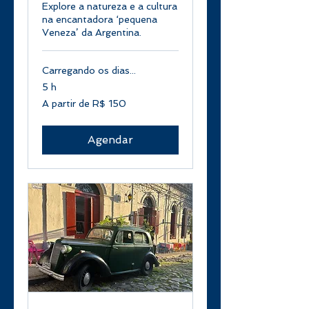
Explore a natureza e a cultura
na encantadora ‘pequena
Veneza’ da Argentina.
Carregando os dias...
5 h
A
A partir de R$ 150
partir
de
150
Reais
brasileiros
Agendar