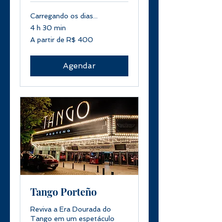
Carregando os dias...
4 h 30 min
A
A partir de R$ 400
partir
de
400
Reais
brasileiros
Agendar
Tango Porteño
Reviva a Era Dourada do
Tango em um espetáculo