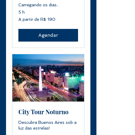
Carregando os dias...
5 h
A
A partir de R$ 190
partir
de
190
Reais
brasileiros
Agendar
City Tour Noturno
Descubra Buenos Aires sob a
luz das estrelas!