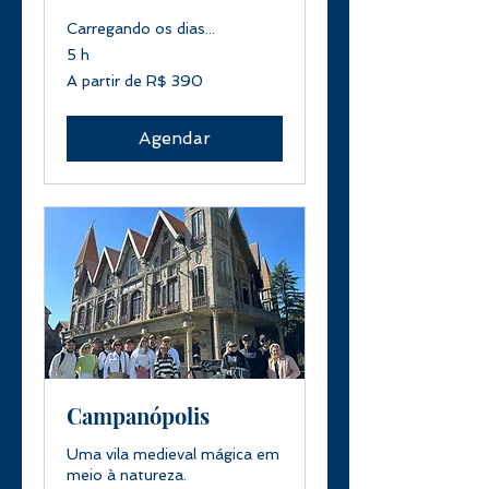
Carregando os dias...
5 h
A
A partir de R$ 390
partir
de
390
Reais
brasileiros
Agendar
Campanópolis
Uma vila medieval mágica em
meio à natureza.