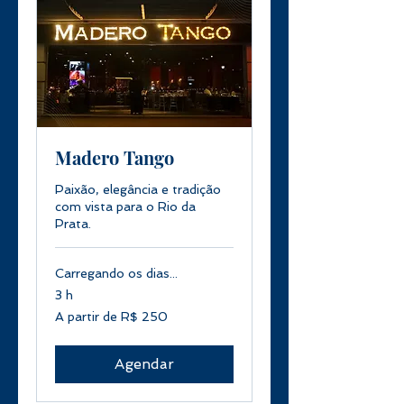
Madero Tango
Paixão, elegância e tradição
com vista para o Rio da
Prata.
Carregando os dias...
3 h
A
A partir de R$ 250
partir
de
250
Reais
brasileiros
Agendar