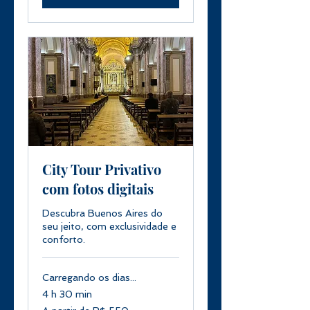
City Tour Privativo
com fotos digitais
Descubra Buenos Aires do
seu jeito, com exclusividade e
conforto.
Carregando os dias...
4 h 30 min
A