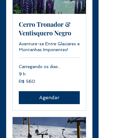
Cerro Tronador &
Ventisquero Negro
Aventure-se Entre Glaciares e
Montanhas Imponentes!
Carregando os dias...
9 h
560
R$ 560
Reais
brasileiros
Agendar