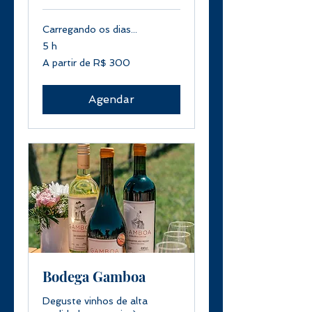
Carregando os dias...
5 h
A
A partir de R$ 300
partir
de
300
Reais
brasileiros
Agendar
Bodega Gamboa
Deguste vinhos de alta