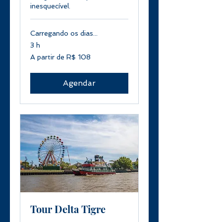
inesquecível.
Carregando os dias...
3 h
A
A partir de R$ 108
partir
de
108
Reais
brasileiros
Agendar
Tour Delta Tigre