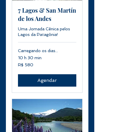
7 Lagos & San Martín
de los Andes
Uma Jornada Cênica pelos
Lagos da Patagônia!
Carregando os dias...
10 h 30 min
580
R$ 580
Reais
brasileiros
Agendar