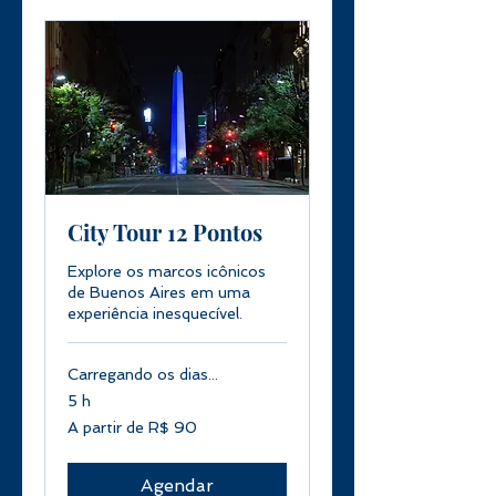
City Tour 12 Pontos
Explore os marcos icônicos
de Buenos Aires em uma
experiência inesquecível.
Carregando os dias...
5 h
A
A partir de R$ 90
partir
de
90
Reais
brasileiros
Agendar