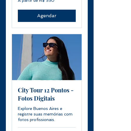
A partir de R$ 550
partir
de
550
Reais
brasileiros
Agendar
City Tour 12 Pontos -
Fotos Digitais
Explore Buenos Aires e
registre suas memórias com
fotos profissionais.