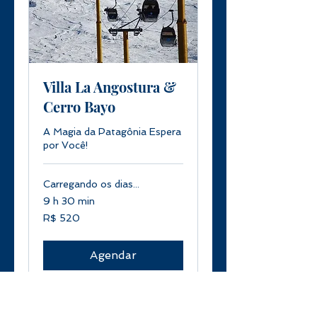
Villa La Angostura &
Cerro Bayo
A Magia da Patagônia Espera
por Você!
Carregando os dias...
9 h 30 min
520
R$ 520
Reais
brasileiros
Agendar