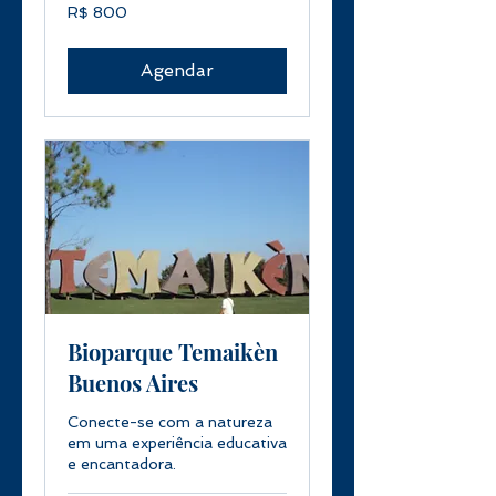
800
R$ 800
Reais
brasileiros
Agendar
Bioparque Temaikèn
Buenos Aires
Conecte-se com a natureza
em uma experiência educativa
e encantadora.