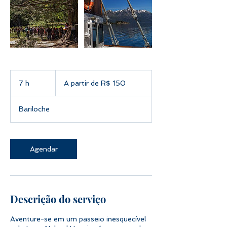
A
partir
7 h
7
A partir de R$ 150
de
150
h
Reais
brasileiros
Bariloche
Agendar
Descrição do serviço
Aventure-se em um passeio inesquecível