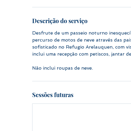
ã
o
v
Descrição do serviço
a
r
Desfrute de um passeio noturno inesquecí
i
percurso de motos de neve através das pai
a
sofisticado no Refugio Arelauquen, com vis
inclui uma recepção com petiscos, jantar d
Não inclui roupas de neve.
Sessões futuras